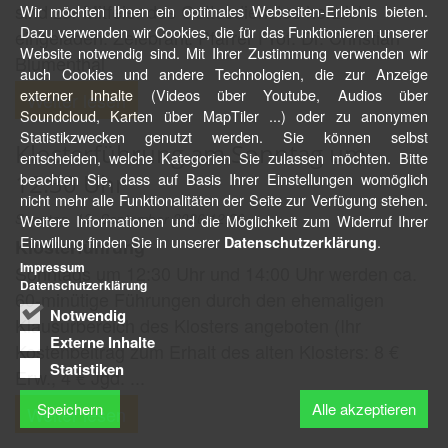
sind zur Mitfeier des Gottesdienstes herzlich
Wir möchten Ihnen ein optimales Webseiten-Erlebnis bieten.
Dazu verwenden wir Cookies, die für das Funktionieren unserer
eingeladen. Zelebrant: Pfarrer Prof. Dr. Christian
Website notwendig sind. Mit Ihrer Zustimmung verwenden wir
Blumenthal
auch Cookies und andere Technologien, die zur Anzeige
externer Inhalte (Videos über Youtube, Audios über
Weiter lesen
Soundcloud, Karten über MapTiler ...) oder zu anonymen
Statistikzwecken genutzt werden. Sie können selbst
Klosterführung am Sonntag um
entscheiden, welche Kategorien Sie zulassen möchten. Bitte
12:30 Uhr
beachten Sie, dass auf Basis Ihrer Einstellungen womöglich
nicht mehr alle Funktionalitäten der Seite zur Verfügung stehen.
Sonntag, 13. September 2026 12:30
Weitere Informationen und die Möglichkeit zum Widerruf Ihrer
Einwillung finden Sie in unserer
.
Datenschutzerklärung
Klosterführung
Impressum
Sonntags um 12:30 Uhr und 14:00 Uhr werden ca.
Datenschutzerklärung
60-minütige Führungen durch den ehemaligen
Notwendig
Klausurbereich des Klosters angeboten (Ihr
Externe Inhalte
Kostenbeitrag zum Erhalt des alten Klosters: 8 €
Statistiken
Erw., 4 € Jgd. ...
Speichern
Alle akzeptieren
Weiter lesen