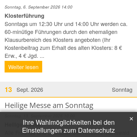
Sonntag, 6. September 2026 14:00
Klosterführung
Sonntags um 12:30 Uhr und 14:00 Uhr werden ca.
60-minütige Führungen durch den ehemaligen
Klausurbereich des Klosters angeboten (Ihr
Kostenbeitrag zum Erhalt des alten Klosters: 8 €
Erw., 4 € Jgd. ...
Weiter lesen
13
Sept. 2026
Sonntag
Heilige Messe am Sonntag
Sonntag, 13. September 2026 10:00
✕
Ihre Wahlmöglichkeiten bei den
Heilige Messe
Einstellungen zum Datenschutz
Alle Freunde und Besucher des Klosters Mariawald